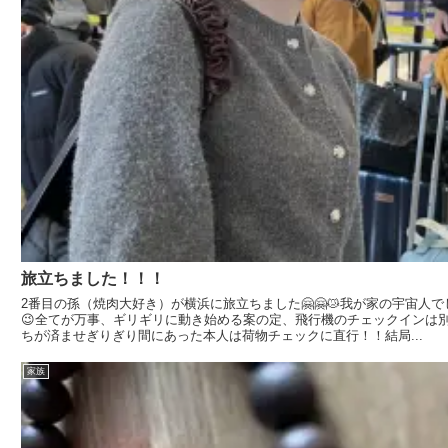
旅立ちました！！！
2番目の孫（焼肉大好き）が横浜に旅立ちました🤗🤗😿我が家の宇宙人で
😉全てが万事、ギリギリに動き始める案の定、飛行機のチェックインは
ちが済ませぎりぎり間にあった本人は荷物チェックに直行！！結局...
家族