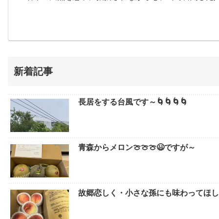
新着記事
長居をする台風です～🌀🌀🌀🌀
青森からメロン🍈🍈🍈😃ですが～
故郷恋しく・小さな孫にも味わってほしい