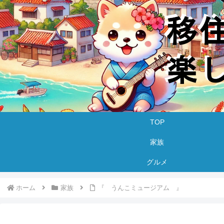
TOP
家族
グルメ
ホーム
家族
『 うんこミュージアム 』