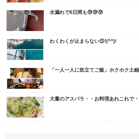
水漏れで6日間も😰😰😰
わくわくが止まらない😊!(^^)!
「一人一人に炊立てご飯」ホクホク土鍋
大量のアスパラ・・お料理あれこれで