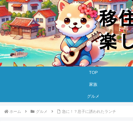
TOP
家族
グルメ
ホーム
グルメ
急に！？息子に誘われたランチ