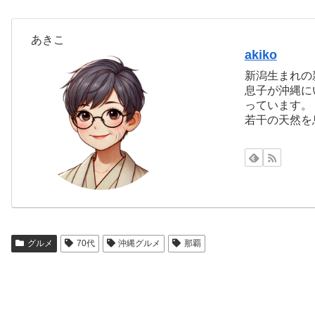
あきこ
akiko
新潟生まれの
息子が沖縄に
っています。
若干の天然を
グルメ
70代
沖縄グルメ
那覇