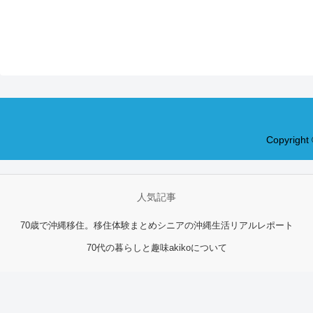
Copyrig
人気記事
70歳で沖縄移住。移住体験まとめ
シニアの沖縄生活リアルレポート
70代の暮らしと趣味
akikoについて