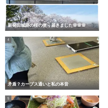
新発田城跡の桜の便り届きました🌸🌸🌸
矛盾？カーブス通いと私の本音