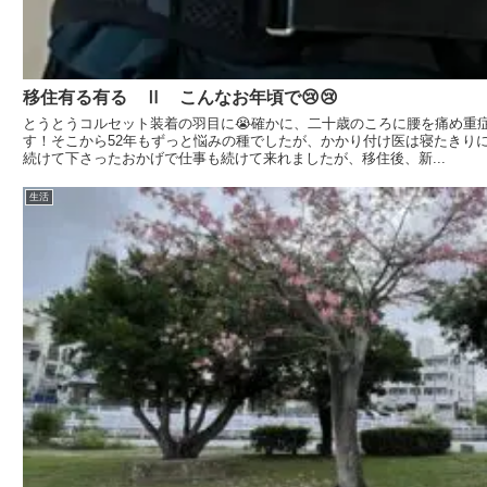
移住有る有る Ⅱ こんなお年頃で😢😢
とうとうコルセット装着の羽目に😭確かに、二十歳のころに腰を痛め重
す！そこから52年もずっと悩みの種でしたが、かかり付け医は寝たきり
続けて下さったおかげで仕事も続けて来れましたが、移住後、新...
生活