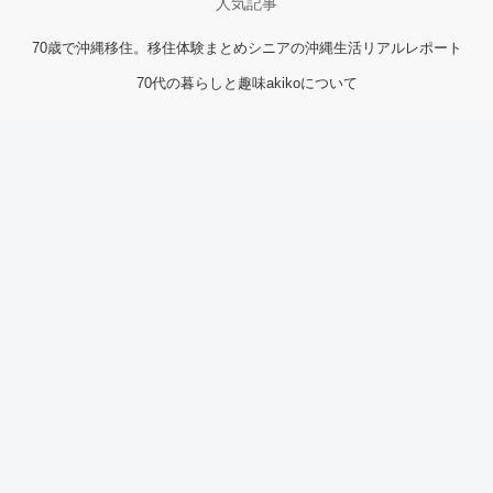
人気記事
70歳で沖縄移住。移住体験まとめ
シニアの沖縄生活リアルレポート
70代の暮らしと趣味
akikoについて