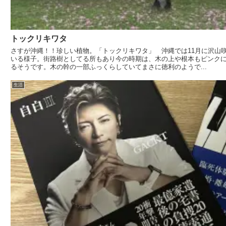
トックリキワタ
さすが沖縄！！珍しい植物。「トックリキワタ」 沖縄では11月に沢山
いる様子。街路樹としてる所もあり今の時期は、木の上や根本もピンク
るそうです。木の幹の一部ふっくらしていてまさに徳利のようで...
生活