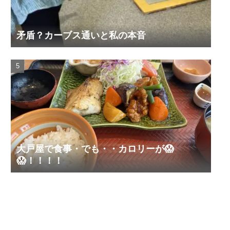
矛盾？カーブス通いと私の本音
大戸屋で食事・でも・・カロリーが😱
😱！！！！