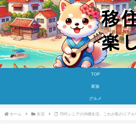
TOP
家族
グルメ
ホーム
生活
70代シニアの沖縄生活、これが私のリアル