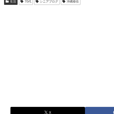
生活
70代
シニアブログ
沖縄移住
X