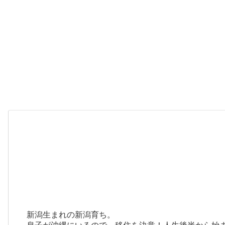
新潟生まれの新潟育ち。
息子が沖縄にいるので、移住を決意！人生後半から始