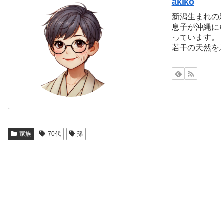
akiko
新潟生まれの
息子が沖縄に
っています。
若干の天然を
家族
70代
孫