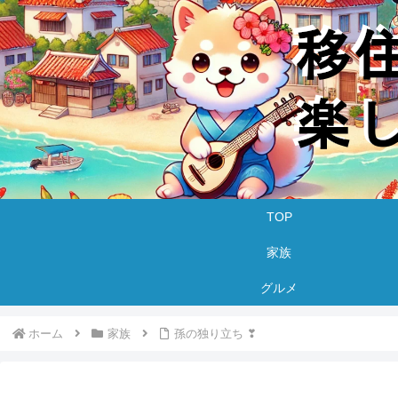
TOP
家族
グルメ
ホーム
家族
孫の独り立ち ❣