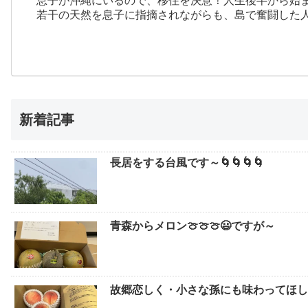
若干の天然を息子に指摘されながらも、島で奮闘した
新着記事
長居をする台風です～🌀🌀🌀🌀
青森からメロン🍈🍈🍈😃ですが～
故郷恋しく・小さな孫にも味わってほしい