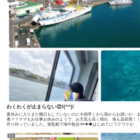
わくわくが止まらない😊!(^^)!
夏休みに入りまだ幾日もしていないのに今朝早くから孫からお誘いが・
番？？ママもお仕事お休みのようで、お天気も良く晴れ 海も凪状態！
作り待っていました。遊覧船で海中散歩🐟🐠🐡はじめてにワクワクが...
家族