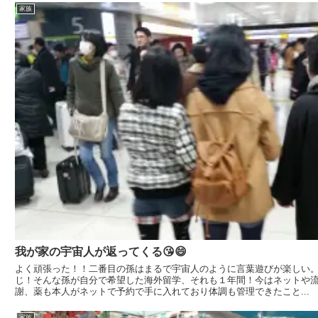
家族
我が家の宇宙人が返ってくる😘😄
よく頑張った！！二番目の孫はまるで宇宙人のように言葉遊びが楽しい
じ！そんな孫が自分で希望した海外留学、それも１年間！今はネットや
謝、薬も本人がネットで予約で手に入れており体調も管理できたこと...
家族