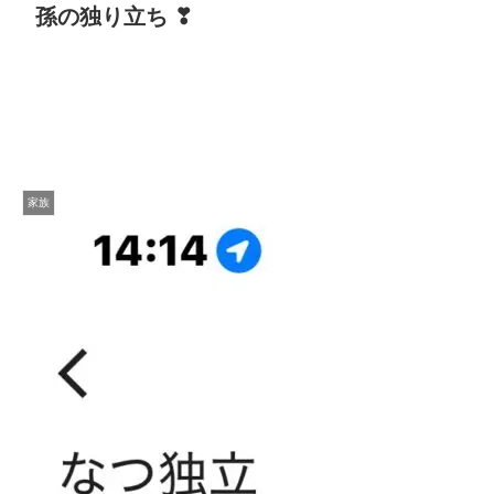
孫の独り立ち ❣
家族