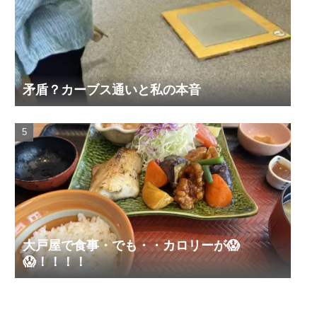
矛盾？カーブス通いと私の本音
大戸屋で食事・でも・・カロリーが😱
😱！！！！