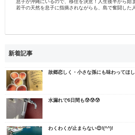
息子が沖縄にいるので、移住を決意！人生後半から始
若干の天然を息子に指摘されながらも、島で奮闘した
新着記事
故郷恋しく・小さな孫にも味わってほしい
水漏れで6日間も😰😰😰
わくわくが止まらない😊!(^^)!