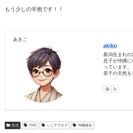
もう少しの辛抱です！！
あきこ
akiko
新潟生まれの
息子が沖縄に
っています。
若干の天然を
生活
70代
シニアブログ
沖縄移住