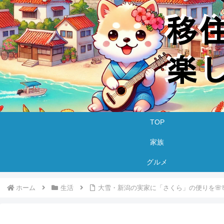
TOP
家族
グルメ
ホーム
生活
大雪・新潟の実家に「さくら」の便りを🌸