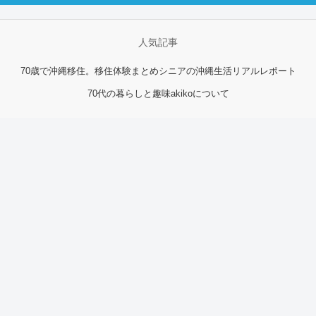
人気記事
70歳で沖縄移住。移住体験まとめ
シニアの沖縄生活リアルレポート
70代の暮らしと趣味
akikoについて