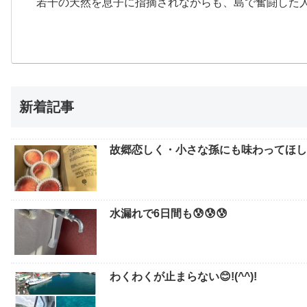
若干の天然を息子に指摘されながらも、島で奮闘した
新着記事
故郷恋しく・小さな孫にも味わってほしい
水漏れで6日間も😰😰😰
わくわくが止まらない😊!(^^)!