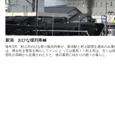
新潟 おひな様列車🎎
毎年3月、村上市のひな祭り観光列車が、新潟駅と村上駅間を週末のみ運
は、煙を吐き警笛を鳴らしファンにとっては最高！！村上市は、古くは
部氏が高崎から左遷されたりと、徳川幕府にゆかりの面々が暮らし...