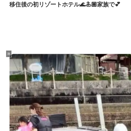
移住後の初リゾートホテル🌊🏄🏼家族で💕
旅