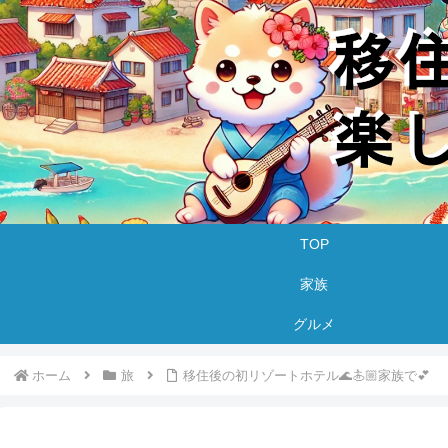
TOP
家族
グルメ
ホーム
旅
移住後の初リゾートホテル🌊🏄🏼家族で💕