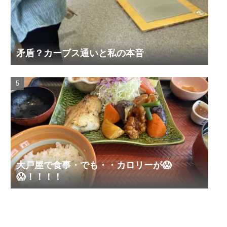
矛盾？カーブス通いと私の本音
大戸屋で食事・でも・・カロリーが😱
😱！！！！