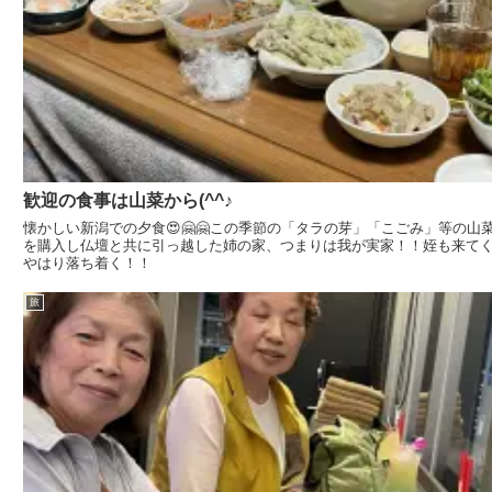
歓迎の食事は山菜から(^^♪
懐かしい新潟での夕食😍🤗🤗この季節の「タラの芽」「こごみ」等の
を購入し仏壇と共に引っ越した姉の家、つまりは我が実家！！姪も来てくれ
やはり落ち着く！！
旅