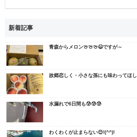
新着記事
青森からメロン🍈🍈🍈😃ですが～
故郷恋しく・小さな孫にも味わってほしい
水漏れで6日間も😰😰😰
わくわくが止まらない😊!(^^)!