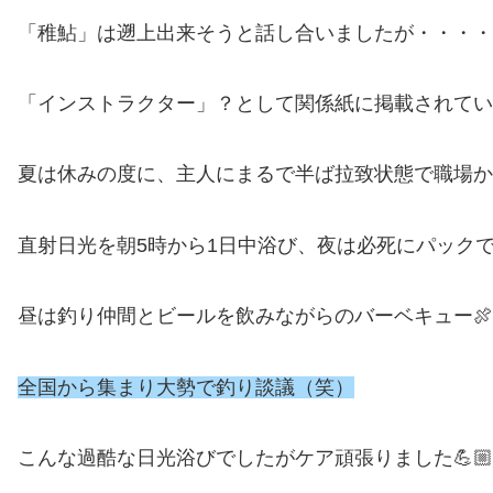
「稚鮎」は遡上出来そうと話し合いましたが・・・・
「インストラクター」？として関係紙に掲載されてい
夏は休みの度に、主人にまるで半ば拉致状態で職場か
直射日光を朝5時から1日中浴び、夜は必死にパック
昼は釣り仲間とビールを飲みながらのバーベキュー🍖
全国から集まり大勢で釣り談議（笑）
こんな過酷な日光浴びでしたがケア頑張りました💪🏼💪