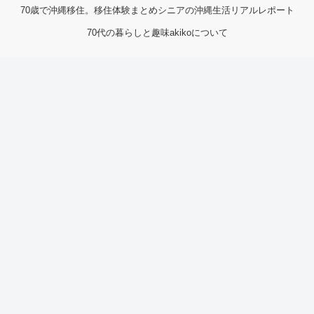
70歳で沖縄移住。移住体験まとめ
シニアの沖縄生活リアルレポート
70代の暮らしと趣味
akikoについて