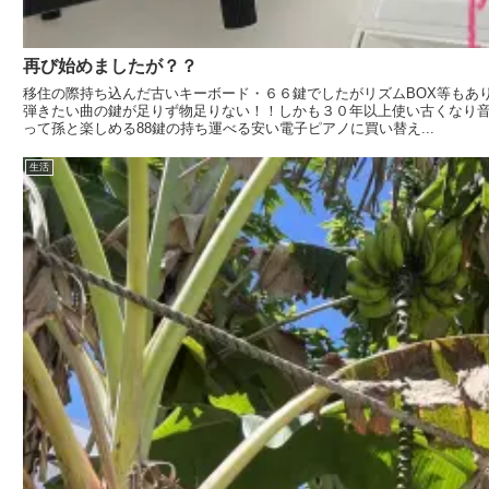
再び始めましたが？？
移住の際持ち込んだ古いキーボード・６６鍵でしたがリズムBOX等もあ
弾きたい曲の鍵が足りず物足りない！！しかも３０年以上使い古くなり
って孫と楽しめる88鍵の持ち運べる安い電子ピアノに買い替え...
生活