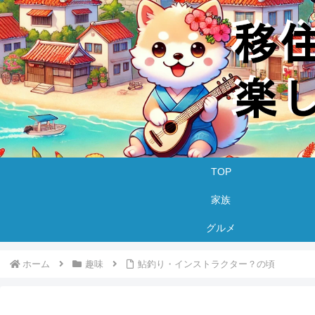
TOP
家族
グルメ
ホーム
趣味
鮎釣り・インストラクター？の頃