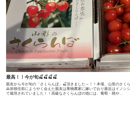
最高！！今が旬🍒🍒🍒🍒
親友から今が旬の「さくらんぼ」🍒頂きました～！！本場、山形のさくらん
🙇🏼移住前にようやく会えた親友は果物農家に嫁いでおり最近はイノシ
て栽培されていました！！高級なさくらんぼの他には、葡萄・桃や...