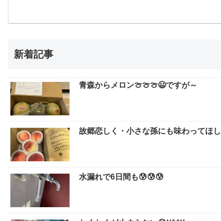
新着記事
青森からメロン🍈🍈🍈😃ですが～
故郷恋しく・小さな孫にも味わってほしい
水漏れで6日間も😰😰😰