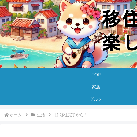
TOP
家族
グルメ
ホーム
生活
移住完了から！