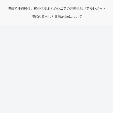
70歳で沖縄移住。移住体験まとめ
シニアの沖縄生活リアルレポート
70代の暮らしと趣味
akikoについて