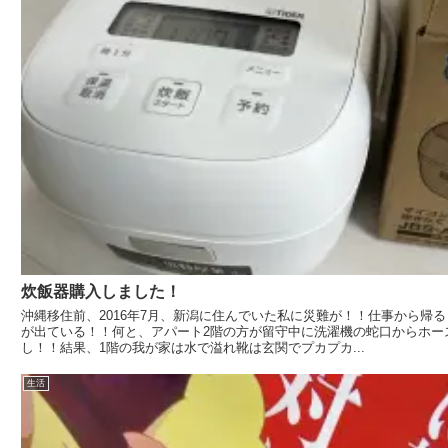
炊飯器購入しました！
沖縄移住前、2016年7月、新潟に住んでいた私に災難が！！仕事から帰
が出ている！！何と、アパート2階の方が留守中に洗濯機の蛇口からホー
し！！結果、1階の我が家は水で溢れ靴は玄関でプカプカ...
生活