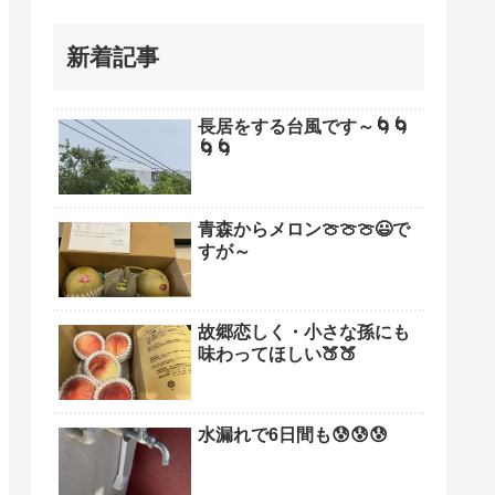
新着記事
長居をする台風です～🌀🌀
🌀🌀
青森からメロン🍈🍈🍈😃で
すが～
故郷恋しく・小さな孫にも
味わってほしい🍑🍑
水漏れで6日間も😰😰😰