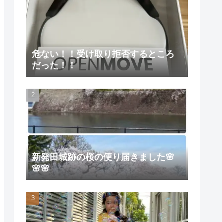
危ない！！受け取り拒否するところ
だった！！
新発田城跡の桜の便り届きました🌸
🌸🌸