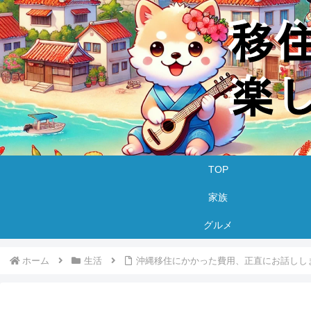
TOP
家族
グルメ
ホーム
生活
沖縄移住にかかった費用、正直にお話ししま