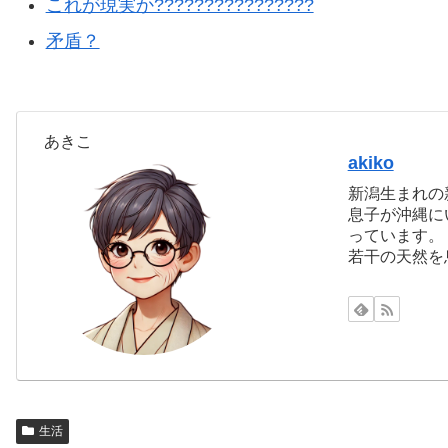
これが現実か????????????‍????
矛盾？
あきこ
akiko
新潟生まれの
息子が沖縄に
っています。
若干の天然を
生活