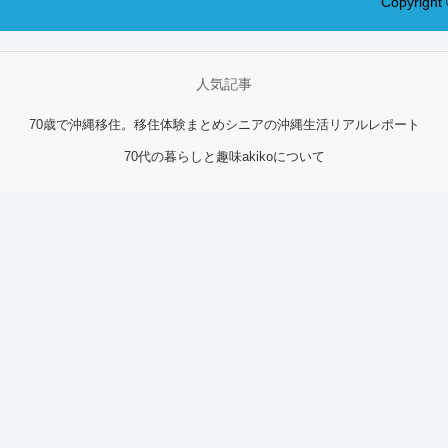
Copyrig
人気記事
70歳で沖縄移住。移住体験まとめ
シニアの沖縄生活リアルレポート
70代の暮らしと趣味
akikoについて