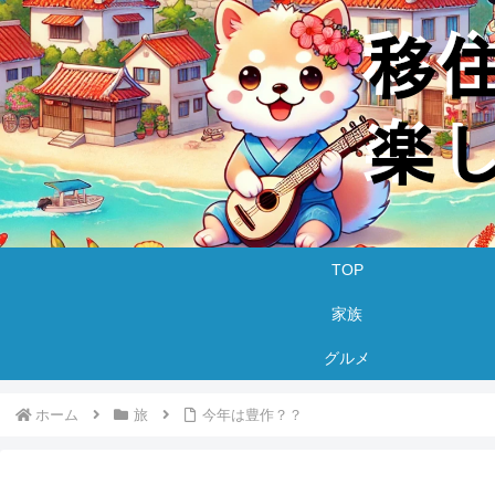
TOP
家族
グルメ
ホーム
旅
今年は豊作？？