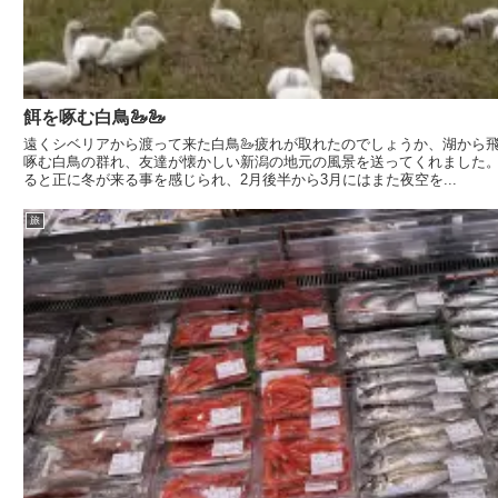
餌を啄む白鳥🦢🦢
遠くシベリアから渡って来た白鳥🦢疲れが取れたのでしょうか、湖から
啄む白鳥の群れ、友達が懐かしい新潟の地元の風景を送ってくれました
ると正に冬が来る事を感じられ、2月後半から3月にはまた夜空を...
旅