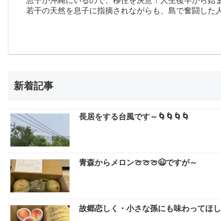
息子が沖縄にいるので、移住を決意！人生後半から始
若干の天然を息子に指摘されながらも、島で奮闘した
新着記事
長居をする台風です～🌀🌀🌀🌀
青森からメロン🍈🍈🍈😃ですが～
故郷恋しく・小さな孫にも味わってほしい