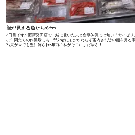
顔が見える魚たち🐟🦈
4日目イオン西新発田店で一緒に働いた人と食事沖縄には無い「サイゼリア」
の仲間たちの作業場にも 部外者にもかかわらず案内され皆の顔を見る事
写真が今でも壁に飾られ5年前の私がそこにまだ居る！...