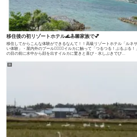
移住後の初リゾートホテル🌊🏄🏼家族で💕
移住してからこんな体験ができるなんて！！高級リゾートホテル「ルネ
い体験」・屋内外のプール🏊🏼🤽🏼イルカに触って「つるつる！ぷるぷ
の目の前に水中から顔を出すイルカに驚きと喜び・水しぶきでび...
旅