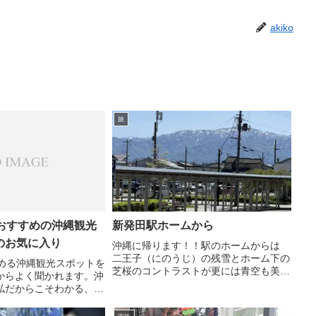
akiko
旅
におすすめの沖縄観光
新発田駅ホームから
のお気に入り
沖縄に帰ります！！駅のホームからは
二王子（にのうじ）の残雪とホーム下の
しめる沖縄観光スポットを
芝桜のコントラストが更には青空も美し
からよく聞かれます。沖
い！！！冬と春が一緒に眺められ何故か
私だからこそわかる、シ
心がふっと軽くなる感じ🤗🤗懐かしい風
観光地をご紹介します
景・季節感を思い出に移住先・沖縄に帰
やはり外せないのが首里