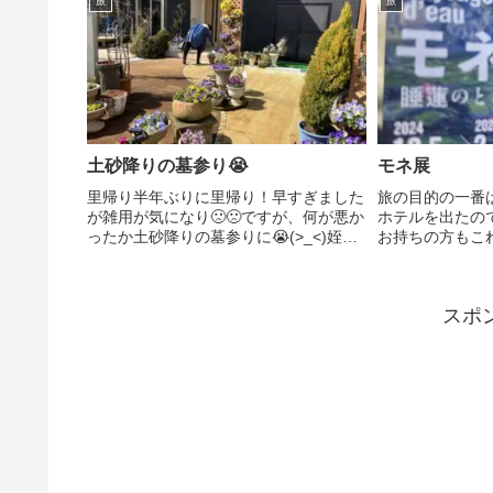
旅
旅
楽しさで息を吸い忘れて💦...
城公園。2019
すが、見どころは
土砂降りの墓参り😭
モネ展
里帰り半年ぶりに里帰り！早すぎました
旅の目的の一番
が雑用が気になり🙁🙁ですが、何が悪か
ホテルを出たの
ったか土砂降りの墓参りに😭(>_<)姪の
お持ちの方もこ
子供たちや姉が同行でしたが酷い雨風、
れ、私は50番
しかも海沿いの高台にお墓があり傘もさ
40分ほど待ち
せないほどに、墓石を磨き花・寿司・ビ
の行列が！！当
スポ
ールを供えてどうにか...
人・人。イヤホン