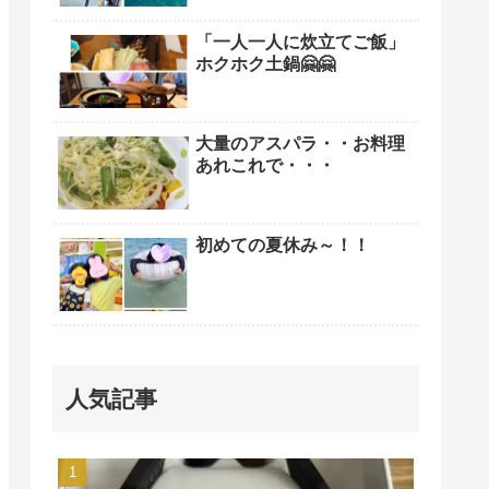
「一人一人に炊立てご飯」
ホクホク土鍋🤗🤗
大量のアスパラ・・お料理
あれこれで・・・
初めての夏休み～！！
人気記事