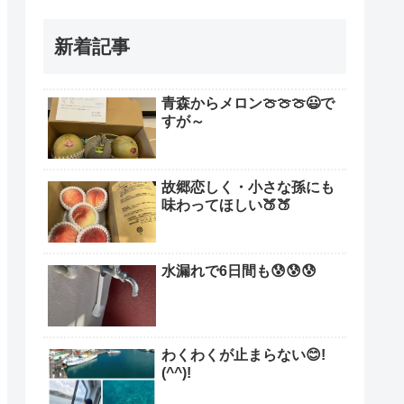
新着記事
青森からメロン🍈🍈🍈😃で
すが～
故郷恋しく・小さな孫にも
味わってほしい🍑🍑
水漏れで6日間も😰😰😰
わくわくが止まらない😊!
(^^)!