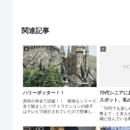
関連記事
旅
旅
ハリーポッター！！
70代シニア
スポット、私
原作の本全て読破！！ 映画もシリーズ
全て観ました！!アトラクションの様子
「70代でも楽
はテレビで紹介されていたので想像しな
教えて」と友人
がら５歳の孫は待合室で待機で大人は交
縄に住んでいる
互に乗りました。楽しかったのですが、
ニアにやさしい
年甲斐もなかったことを反省！！怖さと
ね。首里城公園