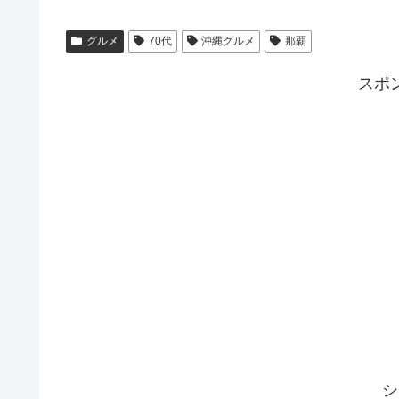
グルメ
70代
沖縄グルメ
那覇
スポ
シ