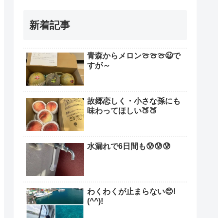
新着記事
青森からメロン🍈🍈🍈😃で
すが～
故郷恋しく・小さな孫にも
味わってほしい🍑🍑
水漏れで6日間も😰😰😰
わくわくが止まらない😊!
(^^)!