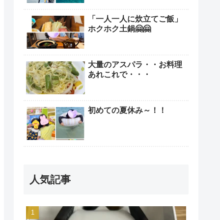
「一人一人に炊立てご飯」
ホクホク土鍋🤗🤗
大量のアスパラ・・お料理
あれこれで・・・
初めての夏休み～！！
人気記事