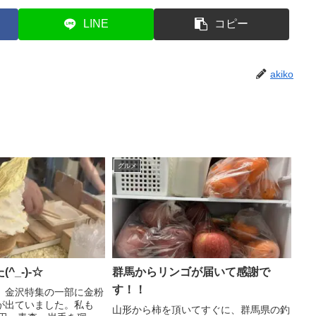
LINE
コピー
akiko
グルメ
^_-)-☆
群馬からリンゴが届いて感謝で
す！！
、金沢特集の一部に金粉
が出ていました。私も
山形から柿を頂いてすぐに、群馬県の釣