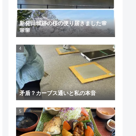
新発田城跡の桜の便り届きました🌸
🌸🌸
矛盾？カーブス通いと私の本音