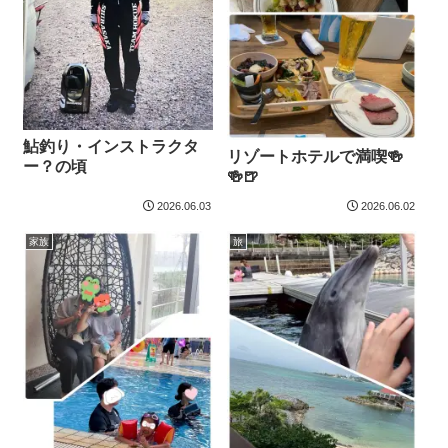
鮎釣り・インストラクタ
リゾートホテルで満喫🍻
ー？の頃
🍻🍺
2026.06.03
2026.06.02
家族
旅