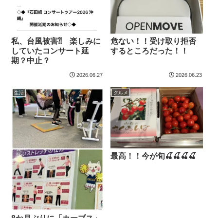
私、台風被害⁈ 楽しみに
危ない！！受け取り拒否
していたコンサート延
するところだった！！
期？中止？
2026.06.27
2026.06.23
生活
グルメ
最高！！今が旬🍒🍒🍒🍒