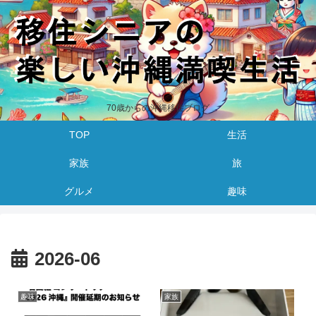
70歳からの沖縄移住ブログ
TOP
生活
家族
旅
グルメ
趣味
2026-06
趣味
家族