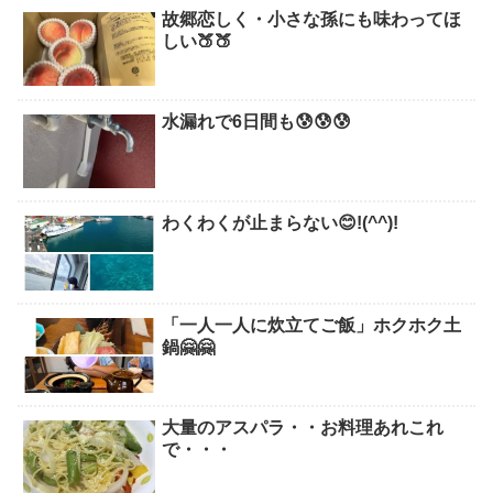
故郷恋しく・小さな孫にも味わってほ
しい🍑🍑
水漏れで6日間も😰😰😰
わくわくが止まらない😊!(^^)!
「一人一人に炊立てご飯」ホクホク土
鍋🤗🤗
大量のアスパラ・・お料理あれこれ
で・・・